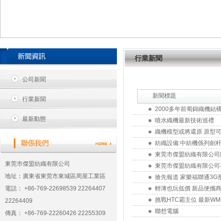
行業新聞
公司新聞
新聞標題
行業新聞
2000多年前蜀錦織機結構複
最新動態
噴水織機最新技術巡禮
織機模型或將還原 原型可達
紡織設備:中紡機係列劍
東莞市傑盟紡織有限公司
東莞市傑盟紡織有限公司
東莞市傑盟紡織有限公司
地址：廣東省東莞市東城區周屋工業區
搶先報道 家樂福聯通3G
電話： +86-769-22698539 22264407
輕薄也玩低價 新品便攜
挑戰HTC霸主位 最新W
22264409
聯想電腦
傳真： +86-769-22260426 22255309